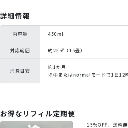
詳細情報
内容量
450ml
対応範囲
約25㎡（15畳）
約1か月
消費目安
※中またはnormalモードで1日1
お得なリフィル定期便
15%OFF、送