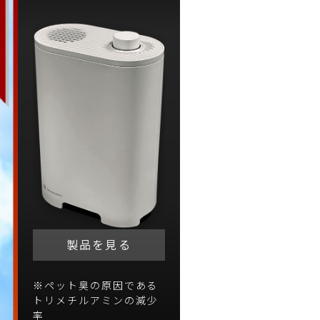
製品を見る
※ペット臭の原因である
トリメチルアミンの減少
率