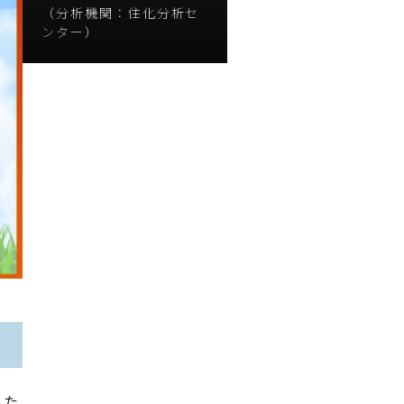
（分析機関：住化分析セ
ンター）
いた