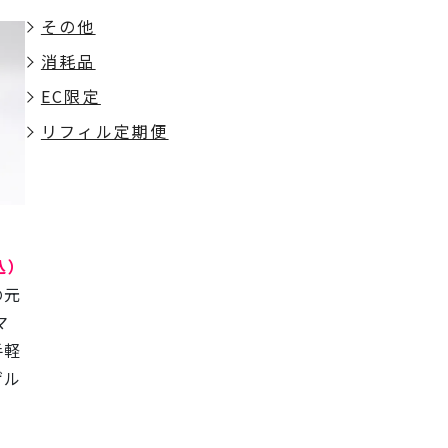
その他
消耗品
EC限定
リフィル定期便
込）
の元
マ
手軽
ゲル